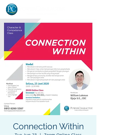
Connection Within
Tue, Jun 23
  |  
Zoom Online Class