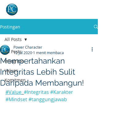
Postingan
All Posts
Power Character
All Posts
12 Jul 2020
1 menit membaca
Mempertahankan
Integritas
Integritas Lebih Sulit
Values
Komitmen
Daripada Membangun!
#Value
#Integritas
#Karakter
#Mindset
#tanggungjawab