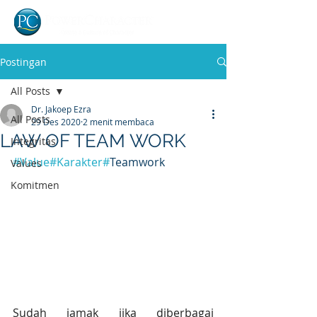
Postingan
All Posts
Dr. Jakoep Ezra
All Posts
29 Des 2020
2 menit membaca
LAW OF TEAM WORK
Integritas
#Value
#Karakter
#
Teamwork
Values
Komitmen
Sudah jamak jika diberbagai 