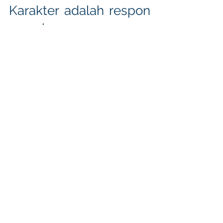
Karakter adalah respon 
yang benar. 
Always right response
Saat situasi tidak benar, kita tetap 
berespon benar.
Saat orang lain tidak benar, kita 
tetap 
berespon benar.
Values
Postingan Terakhir
Lihat Semua