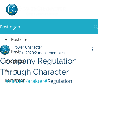
Postingan
All Posts
Power Character
All Posts
31 Okt 2020
2 menit membaca
Company Regulation
Integritas
Through Character
Values
Komitmen
#Value
#Karakter
#
Regulation