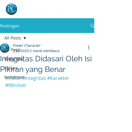
Postingan
All Posts
Power Character
All Posts
2 Jul 2020
2 menit membaca
Integritas Didasari Oleh Isi
Integritas
Pikiran yang Benar
Values
Komitmen
#Value
#Integritas
#Karakter
#Mindset