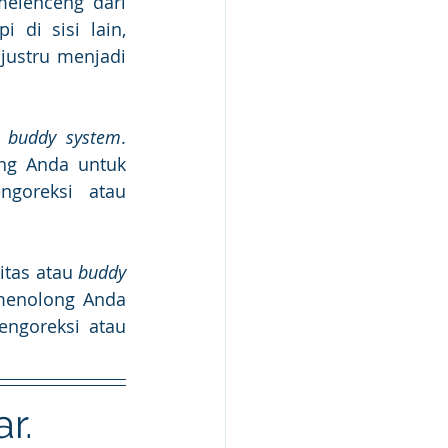
elenceng dari 
di sisi lain, 
justru menjadi 
 
buddy system
. 
ng Anda untuk 
goreksi atau 
itas atau 
buddy 
menolong Anda 
ngoreksi atau 
r. 