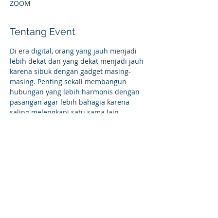
ZOOM
Tentang Event
Di era digital, orang yang jauh menjadi 
lebih dekat dan yang dekat menjadi jauh 
karena sibuk dengan gadget masing-
masing. Penting sekali membangun 
hubungan yang lebih harmonis dengan 
pasangan agar lebih bahagia karena 
saling melengkapi satu sama lain.
Power Character hadir untuk membantu 
Anda mengelola hubungan yang baik 
dengan pasangan Anda bersama 
dengan para pembicara yang 
merupakan konselor pernikahan 
profesional.
*Link Pendaftaran:*
bit.ly/Theworldofmarriage
Contact Person:
Jeanifer – 0813 8280 5387 (WA)