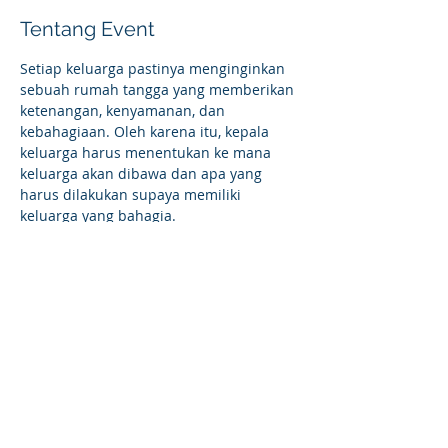
Tentang Event
Setiap keluarga pastinya menginginkan 
sebuah rumah tangga yang memberikan 
ketenangan, kenyamanan, dan 
kebahagiaan. Oleh karena itu, kepala 
keluarga harus menentukan ke mana 
keluarga akan dibawa dan apa yang 
harus dilakukan supaya memiliki 
keluarga yang bahagia.
Power Character hadir untuk membantu 
Anda untuk lebih mengerti dan tetap 
mengasihi pasangan Anda bersama 
dengan para pembicara yang 
merupakan konselor pernikahan 
profesional.
*Link Pendaftaran:*
bit.ly/Theworldofmarriage
Contact Person:
Jeanifer – 0813 8280 5387 (WA)