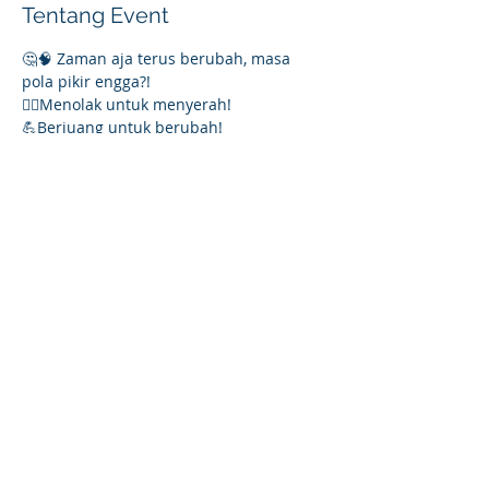
Tentang Event
🤔🧠 Zaman aja terus berubah, masa 
pola pikir engga?!
🙅‍♂️Menolak untuk menyerah! 
💪Berjuang untuk berubah! 
🖐️ Say goodbye untuk pola pikir yang 
lama dan mari belajar The Power of Grit 
& Growth Mindset bersama para 
Certified Behavior Consultant dari Power 
Character dalam PC Talks x Exclusive 
Course for Mental Health Awareness.
Jumat, 4 Juni 2021
19.00 - 21.00 via Zoom
Tampilkan Lainnya
PT. NEO INSAN INTERNASIONAL
Kirana Two Office Tower, 9th floor Unit 9B
Jl. Boulevard Timur Kav. 88, Kelapa Gading
Jakarta - Indonesia
Telp & WA :
+62 813 8280 5387